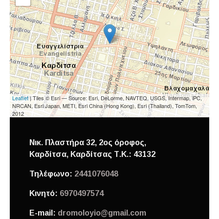
Leaflet
| Tiles © Esri — Source: Esri, DeLorme, NAVTEQ, USGS, Intermap, iPC,
NRCAN, Esri Japan, METI, Esri China (Hong Kong), Esri (Thailand), TomTom,
2012
Νικ. Πλαστήρα 32, 2ος όροφος,
Καρδίτσα,
Καρδίτσας
Τ.Κ.: 43132
Τηλέφωνο:
2441076048
Κινητό:
6970497574
E-mail:
dromoloyio@gmail.com